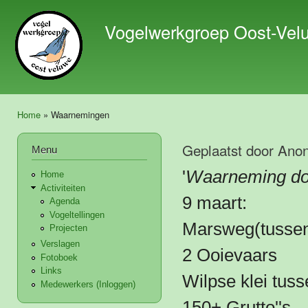
Ove
en 
Vogelwerkgroep Oost-Vel
de 
gaa
Home
» Waarnemingen
U bent hier
Geplaatst door
Ano
Menu
'
Waarneming do
Home
Activiteiten
9 maart:
Agenda
Vogeltellingen
Marsweg(tussen
Projecten
Verslagen
2 Ooievaars
Fotoboek
Links
Wilpse klei tus
Medewerkers (Inloggen)
150+ Grutto''s