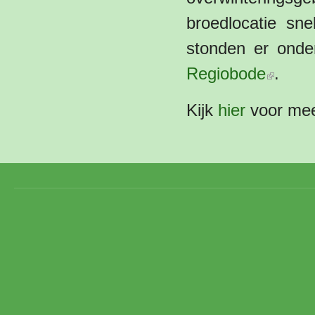
broedlocatie sn
stonden er onde
(externe li
Regiobode
.
Kijk
hier
voor meer