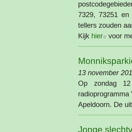
postcodegebieden
7329, 73251 en 
tellers zouden a
(externe link)
Kijk
hier
voor me
Monniksparkie
13 november 20
Op zondag 12 
radioprogramma V
Apeldoorn. De ui
Jonge slecht