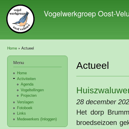
Ove
en 
Vogelwerkgroep Oost-Vel
de 
gaa
Home
» Actueel
U bent hier
Menu
Actueel
Home
Activiteiten
Agenda
Huiszwaluwe
Vogeltellingen
Projecten
28 december 20
Verslagen
Fotoboek
Het dorp Brumme
Links
Medewerkers (Inloggen)
broedseizoen ge