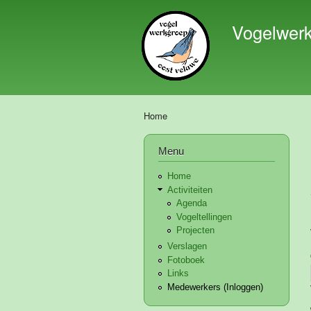
Vogelwer
Home
U bent hier
Menu
Home
Activiteiten
Agenda
Vogeltellingen
Projecten
Verslagen
Fotoboek
Links
Medewerkers (Inloggen)