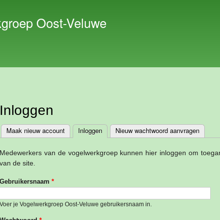
Overslaan
en naar
kgroep Oost-Veluwe
de inhoud
gaan
Inloggen
Maak nieuw account
Inloggen
(actieve tabblad)
Nieuw wachtwoord aanvragen
Primaire tabs
Medewerkers van de vogelwerkgroep kunnen hier inloggen om toegang 
van de site.
Gebruikersnaam
*
Voer je Vogelwerkgroep Oost-Veluwe gebruikersnaam in.