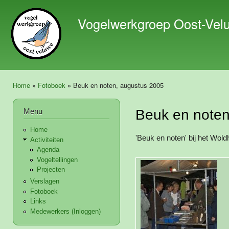
Ove
en 
Vogelwerkgroep Oost-Vel
de 
gaa
Home
»
Fotoboek
» Beuk en noten, augustus 2005
U bent hier
Menu
Beuk en noten
Home
'Beuk en noten' bij het Wol
Activiteiten
Agenda
Vogeltellingen
Projecten
Verslagen
Fotoboek
Links
Medewerkers (Inloggen)