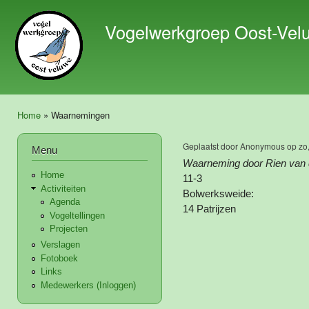
Ove
en 
Vogelwerkgroep Oost-Vel
de 
gaa
Home
» Waarnemingen
U bent hier
Geplaatst door
Anonymous
op zo,
Menu
Waarneming door Rien van 
Home
11-3
Activiteiten
Bolwerksweide:
Agenda
14 Patrijzen
Vogeltellingen
Projecten
Verslagen
Fotoboek
Links
Medewerkers (Inloggen)