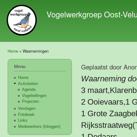
Ove
en 
Vogelwerkgroep Oost-Vel
de 
gaa
Home
» Waarnemingen
U bent hier
Geplaatst door
Ano
Menu
Waarneming doo
Home
Activiteiten
3 maart,Klaren
Agenda
Vogeltellingen
2 Ooievaars,1 
Projecten
Verslagen
1 Grote Zaagbe
Fotoboek
Links
Rijksstraatweg(
Medewerkers (Inloggen)
1 Dodaars