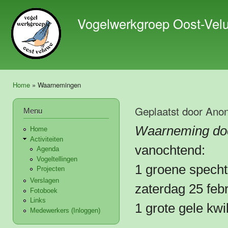
Ove
en 
Vogelwerkgroep Oost-Vel
de 
gaa
Home
» Waarnemingen
U bent hier
Geplaatst door
Ano
Menu
Waarneming doo
Home
Activiteiten
vanochtend:
Agenda
Vogeltellingen
1 groene spech
Projecten
Verslagen
zaterdag 25 febr
Fotoboek
Links
1 grote gele kwi
Medewerkers (Inloggen)