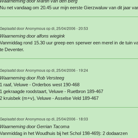
Waarneming door Martin van den Berg
Nu net vandaag om 20.45 uur mijn eerste Gierzwaluw van dit jaar va
Geplaatst door
Anonymous
op di, 25/04/2006 - 20:53
Waarneming door alfons wiegink
Vanmiddag rond 15.30 uur greep een sperwer een merel in de tuin v
te Deventer.
Geplaatst door
Anonymous
op di, 25/04/2006 - 19:24
Waarneming door Rob Versteeg
1 raaf, Veluwe - Orderbos west 190-468
1 gekraagde roodstaart, Veluwe - Ruetbron 189-467
2 kruisbek (m+v), Veluwe - Asselse Veld 189-467
Geplaatst door
Anonymous
op di, 25/04/2006 - 18:03
Waarneming door Gerrian Tacoma
Vanmiddag in het Woudhuis bij het Schol 198-469): 2 dodaarzen