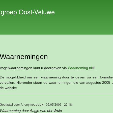
Overslaan
en naar
kgroep Oost-Veluwe
de inhoud
gaan
Waarnemingen
Vogelwaarnemingen kunt u doorgeven via
Waarneming.nl
(externe link)
.
De mogelijkheid om een waarneming door te geven via een formulier
vervallen. Hieronder staan de waarnemingen die van augustus 2005 t/
de website.
Geplaatst door
Anonymous
op vr, 05/05/2006 - 22:18
Waarneming door Aagje van der Wulp