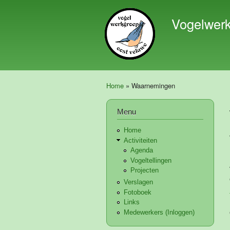
Vogelwer
Home
» Waarnemingen
U bent hier
Menu
Home
Activiteiten
Agenda
Vogeltellingen
Projecten
Verslagen
Fotoboek
Links
Medewerkers (Inloggen)