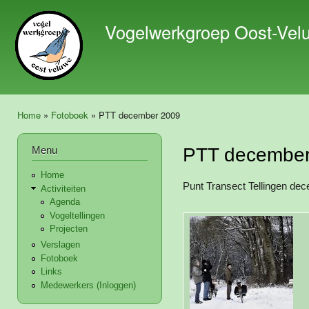
Ove
en 
Vogelwerkgroep Oost-Vel
de 
gaa
Home
»
Fotoboek
» PTT december 2009
U bent hier
Menu
PTT december
Home
Punt Transect Tellingen de
Activiteiten
Agenda
Vogeltellingen
Projecten
Verslagen
Fotoboek
Links
Medewerkers (Inloggen)