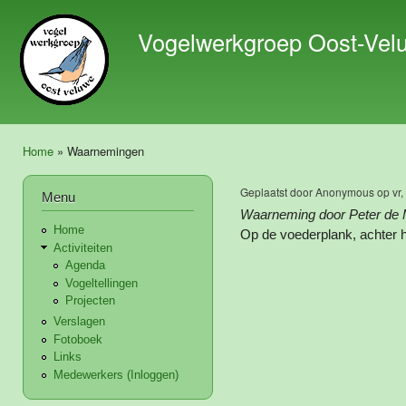
Ove
en 
Vogelwerkgroep Oost-Vel
de 
gaa
Home
» Waarnemingen
U bent hier
Geplaatst door
Anonymous
op vr,
Menu
Waarneming door Peter de 
Home
Op de voederplank, achter h
Activiteiten
Agenda
Vogeltellingen
Projecten
Verslagen
Fotoboek
Links
Medewerkers (Inloggen)