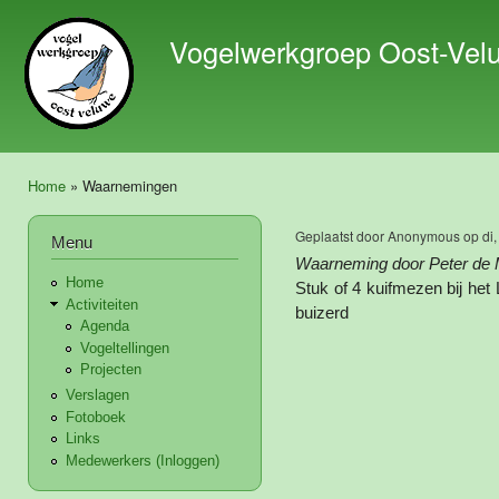
Ove
en 
Vogelwerkgroep Oost-Vel
de 
gaa
Home
» Waarnemingen
U bent hier
Geplaatst door
Anonymous
op di,
Menu
Waarneming door Peter de 
Home
Stuk of 4 kuifmezen bij het
Activiteiten
buizerd
Agenda
Vogeltellingen
Projecten
Verslagen
Fotoboek
Links
Medewerkers (Inloggen)