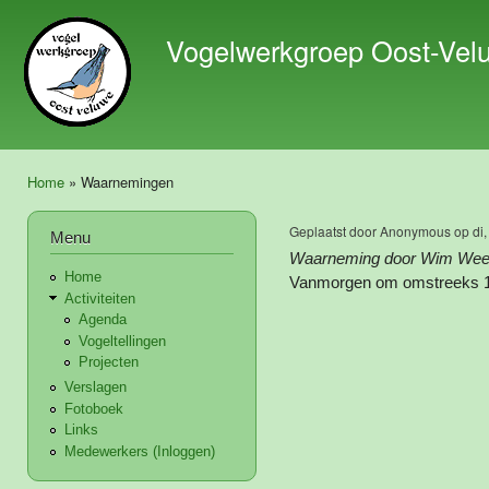
Ove
en 
Vogelwerkgroep Oost-Vel
de 
gaa
Home
» Waarnemingen
U bent hier
Geplaatst door
Anonymous
op di,
Menu
Waarneming door Wim Wee
Home
Vanmorgen om omstreeks 10
Activiteiten
Agenda
Vogeltellingen
Projecten
Verslagen
Fotoboek
Links
Medewerkers (Inloggen)