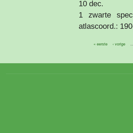
10 dec.
1 zwarte spech
atlascoord.: 19
« eerste
‹ vorige
Pagina's