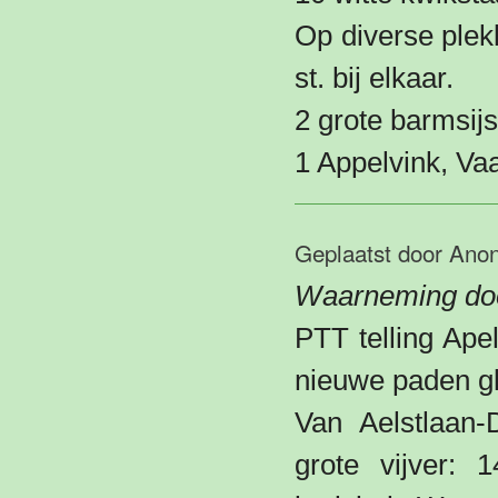
Op diverse plek
st. bij elkaar.
2 grote barmsij
1 Appelvink, Va
Geplaatst door
Ano
Waarneming doo
PTT telling Ape
nieuwe paden gl
Van Aelstlaan-
grote vijver: 