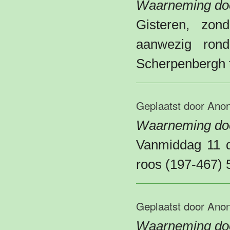
Waarneming doo
Gisteren, zo
aanwezig ron
Scherpenbergh t
Geplaatst door
Ano
Waarneming do
Vanmiddag 11 d
roos (197-467) 
Geplaatst door
Ano
Waarneming doo