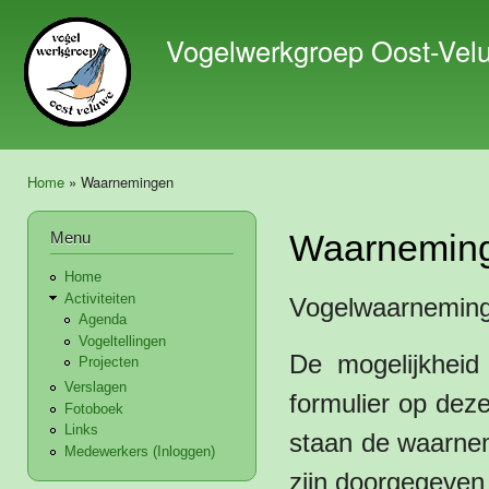
Ove
en 
Vogelwerkgroep Oost-Vel
de 
gaa
Home
» Waarnemingen
U bent hier
Menu
Waarnemin
Home
Activiteiten
Vogelwaarneming
Agenda
Vogeltellingen
De mogelijkhei
Projecten
Verslagen
formulier op deze
Fotoboek
Links
staan de waarnem
Medewerkers (Inloggen)
zijn doorgegeven 