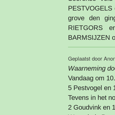
PESTVOGELS ove
grove den gi
RIETGORS en
BARMSIJZEN ove
Geplaatst door
Ano
Waarneming door
Vandaag om 10.3
5 Pestvogel en 
Tevens in het n
2 Goudvink en 1